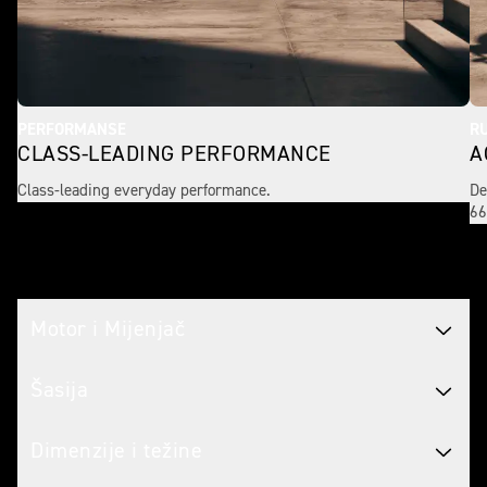
PERFORMANSE
R
CLASS-LEADING PERFORMANCE
A
Class-leading everyday performance.
De
66
Tech spec
Motor i Mijenjač
Šasija
Dimenzije i težine