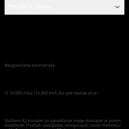
Potrošnja goriva
Briga za vaš motocikl
JAMSTVO
2 Godine
Neograničena kilometraža
SERVIS
12 Mjeseci
ili 10.000 milja (16.000 km), što god nastupi prije
KOMPATIBILNI S A2 DOZVOLOM
A2
Službeni A2 komplet za ograničenje snage dostupan je putem
ovlaštenih Triumph zastupnika, omogućujući ovom motociklu