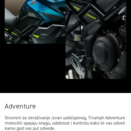
Adventure
Stvoreni za istraživanje izvan uobičajenog, Triumph Adventure
motocikli spajaju snagu, udobnost i kontrolu kako bi vas odveli
kamo god vas put odvede.