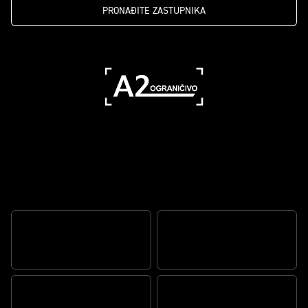
PRONAĐITE ZASTUPNIKA
The ultimate middleweight all-rounder
CLASS-LEADING EVERYDAY
PERFORMANCE
GO FURTHER IN STYLE
CONFIDENCE-INSPIRING
RIDER-FOCUSED