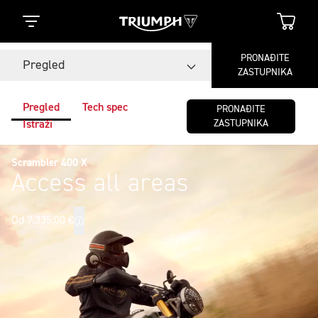
PRONAĐITE
Pregled
ZASTUPNIKA
Pregled
Tech spec
PRONAĐITE
ZASTUPNIKA
Istraži
Scrambler 400 X
Access all areas
Od 7.335,00 €