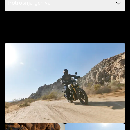
Potrošnja goriva
U akciji - Scrambler 400 X