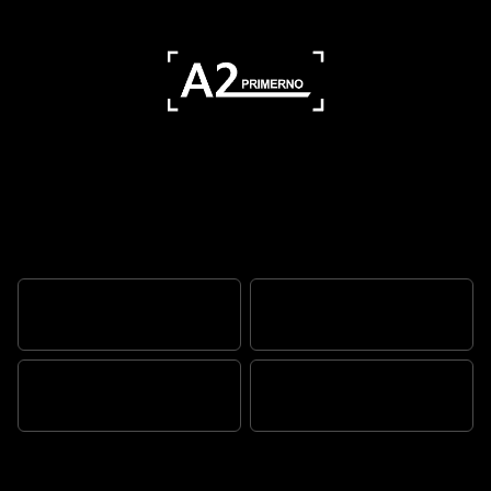
Za današnje originale
ZABAVA ZA SVE
TR SERIES MOTOR
STIL I DNK
BEZVREMENSKA SILUETA