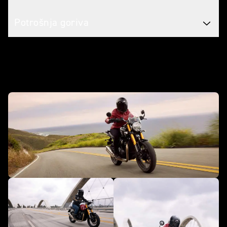
Potrošnja goriva
U akciji - Speed 400