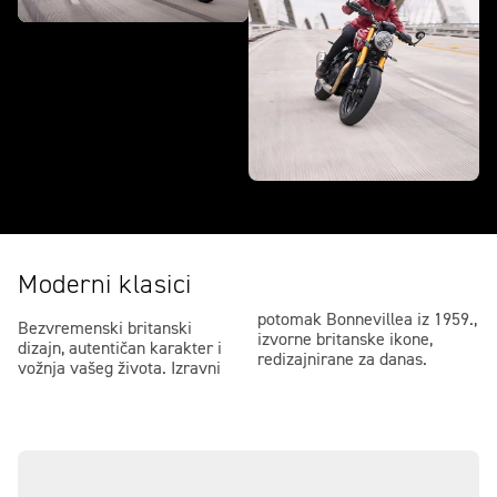
Moderni klasici
potomak Bonnevillea iz 1959.,
Bezvremenski britanski
izvorne britanske ikone,
dizajn, autentičan karakter i
redizajnirane za danas.
vožnja vašeg života. Izravni